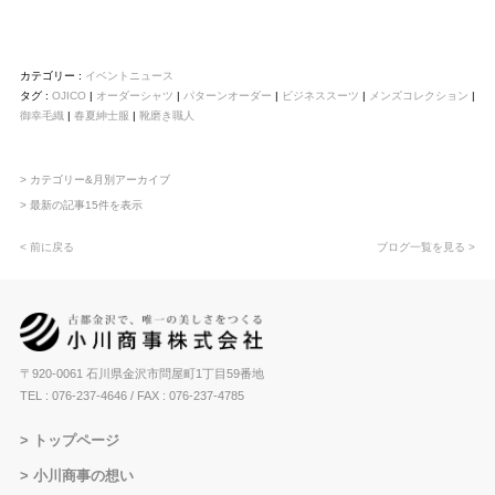
カテゴリー :
イベントニュース
タグ :
OJICO
|
オーダーシャツ
|
パターンオーダー
|
ビジネススーツ
|
メンズコレクション
|
御幸毛織
|
春夏紳士服
|
靴磨き職人
> カテゴリー&月別アーカイブ
> 最新の記事15件を表示
< 前に戻る
ブログ一覧を見る >
〒920-0061 石川県金沢市問屋町1丁目59番地
TEL : 076-237-4646
/ FAX : 076-237-4785
トップページ
小川商事の想い