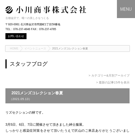
古都金沢で、唯一の美しさをつくる
〒920-0061 石川県金沢市問屋町1丁目59番地
TEL : 076-237-4646 FAX : 076-237-4785
お問い合わせ
HOME
イベントニュース
2021メンズコレクション春夏
スタッフブログ
> カテゴリー&月別アーカイブ
> 最新の記事15件を表示
2021メンズコレクション春夏
（2021.05.13）
リズセクションの林です。
3月5日、6日、7日に開催させて頂きました紳士服展。
しっかりと感染症対策をさせて頂いたうえで沢山のご来店ありがとうございまし