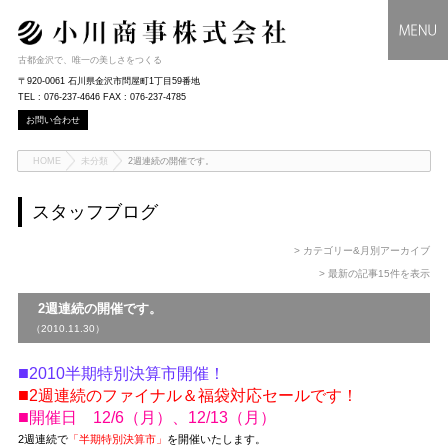
古都金沢で、唯一の美しさをつくる
〒920-0061 石川県金沢市問屋町1丁目59番地
TEL : 076-237-4646 FAX : 076-237-4785
お問い合わせ
HOME
未分類
2週連続の開催です。
スタッフブログ
> カテゴリー&月別アーカイブ
> 最新の記事15件を表示
2週連続の開催です。
（2010.11.30）
■
2010半期特別決算市開催！
■
2週連続のファイナル＆福袋対応セールです！
■
開催日 12/6（月）、12/13（月）
2週連続で
「半期特別決算市」
を開催いたします。