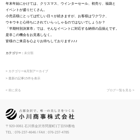
年末年始にかけては、クリスマス、ウインターセール、初売り、福袋と
イベントが盛りだくさん。
小売店様にとっては忙しい日々が続きますが、お客様はワクワク、
ウキウキと心待ちにされていらっしゃるのではないでしょうか？
「半期特別決算市」では、そんなイベントに対応する納得の品揃えです。
是非この機会をお見逃しなく。
♪♪♪
皆様のご来店を心よりお待ちしております
カテゴリー :
未分類
> カテゴリー&月別アーカイブ
> 最新の記事15件を表示
< 前に戻る
ブログ一覧を見る >
〒920-0061 石川県金沢市問屋町1丁目59番地
TEL : 076-237-4646
/ FAX : 076-237-4785