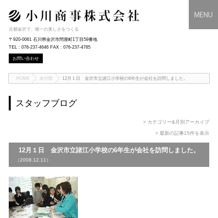
古都金沢で、唯一の美しさをつくる
〒920-0061 石川県金沢市問屋町1丁目59番地
TEL : 076-237-4646 FAX : 076-237-4785
お問い合わせ
HOME
未分類
12月１日 金沢市立諸江小学校の6年生が会社を訪問しました。
スタッフブログ
> カテゴリー&月別アーカイブ
> 最新の記事15件を表示
12月１日 金沢市立諸江小学校の6年生が会社を訪問しました。
（2008.12.11）