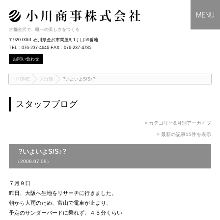
古都金沢で、唯一の美しさをつくる
〒920-0061 石川県金沢市問屋町1丁目59番地
TEL : 076-237-4646 FAX : 076-237-4785
お問い合わせ
HOME
未分類
?いよいよS/S♪?
スタッフブログ
> カテゴリー&月別アーカイブ
> 最新の記事15件を表示
?いよいよS/S♪?
（2008.07.09）
７月９日
昨日、大阪へ生地をリサーチに行きました。
朝から大雨のため、富山で電車が止まり、
予定のサンダーバードに乗れず、４５分くらい