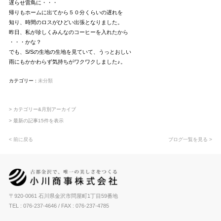
遅らせ雷鳥に・・・
帰りもホームに出てから５０分くらいの遅れを
知り、時間のロスがひどい出張となりました。
昨日、私が珍しくみんなのコーヒーを入れたから
・・・かな？
でも、S/Sの生地の生地を見ていて、うっとおしい
雨にもかかわらず気持ちがワクワクしました♪。
カテゴリー :
未分類
> カテゴリー&月別アーカイブ
> 最新の記事15件を表示
< 前に戻る
ブログ一覧を見る >
〒920-0061 石川県金沢市問屋町1丁目59番地
TEL : 076-237-4646
/ FAX : 076-237-4785