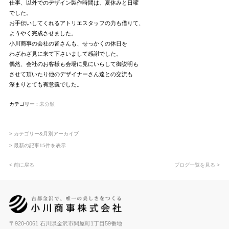
仕事、以外でのデザイン製作時間は、夏休みと日曜
でした。
お手伝いしてくれるアトリエスタッフの力も借りて、
ようやく完成させました。
小川商事の会社の皆さんも、せっかくの休日を
わざわざ見に来て下さいまして感謝でした。
偶然、会社のお客様も会場に見にいらして御説明も
させて頂いたり他のデザイナーさん達との交流も
深まりとても有意義でした。
カテゴリー :
未分類
> カテゴリー&月別アーカイブ
> 最新の記事15件を表示
< 前に戻る
ブログ一覧を見る >
〒920-0061 石川県金沢市問屋町1丁目59番地