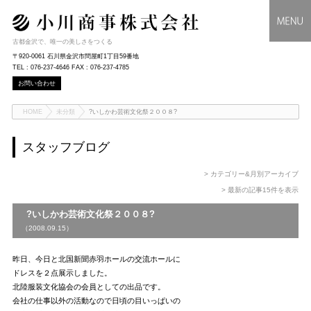
古都金沢で、唯一の美しさをつくる
〒920-0061 石川県金沢市問屋町1丁目59番地
TEL : 076-237-4646 FAX : 076-237-4785
お問い合わせ
HOME
未分類
?いしかわ芸術文化祭２００８?
スタッフブログ
> カテゴリー&月別アーカイブ
> 最新の記事15件を表示
?いしかわ芸術文化祭２００８?
（2008.09.15）
昨日、今日と北国新聞赤羽ホールの交流ホールに
ドレスを２点展示しました。
北陸服装文化協会の会員としての出品です。
会社の仕事以外の活動なので日頃の目いっぱいの