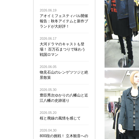
2026.06.19
アオイミフェスティバル開催
報告：秋冬アイテムと新作ブ
ランドが大好評！
2026.06.17
大河ドラマのキャストも登
場！ 百万石まつりで味わう
戦国ロマン
2026.06.05
物見石山のレンゲツツジと絶
景散策
2026.05.30
豊臣秀次ゆかりの八幡山と近
江八幡の史跡巡り
2026.05.20
桜と廃線の風情を感じて
2026.04.30
800段の挑戦！ 立木観音への