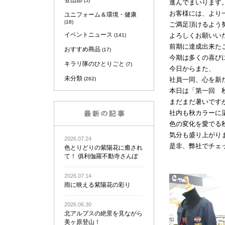
登山部
(5)
進んでまいります
お客様には、より
ユニフォーム＆環境・健康
(18)
ご満足頂けるよう
イベントニュース
よろしくお願いい
(141)
前期に達成出来た
おすすめ商品
(17)
今期は多くの喜び
キラリ隊のひとりごと
(7)
今日からまた、
未分類
(262)
社員一同、心を新
本日は「第一回 
まだまだ暑いです
社内も秋カラーに
色の変化を愛でる
気分も盛り上がり
2026.07.24
是非、弊社でチェ
色とりどりの紫陽花に癒され
て！ 俱利伽羅不動寺さんぽ
経
2026.07.14
雨に映える紫陽花の彩り
2026.06.30
北アルプスの絶景を見ながら
美ヶ原登山！