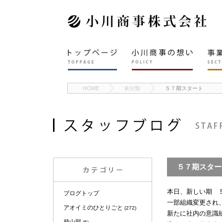
HOME
未分類
５７期スタート
５７期スター
本日、新しい期 
ブログトップ
一部組織変更され
アオイミのひとりごと
(272)
新たに社内の意識