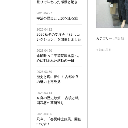
登りで味わった感動と驚き
2026.04.27
宇治の歴史と伝説を巡る旅
2026.04.22
2026秋冬の受注会「72ndコ
カテゴリー :
未分類
レクション」を開催しました
< 前に戻る
2026.04.20
念願叶って平等院鳳凰堂へ。
心に刻まれた感動の一日
2026.03.30
歴史と鹿に夢中！ 古都奈良
の魅力を再発見
2026.03.14
奈良の歴史散策 ―古墳と戦
国武将の墓所巡り―
2026.03.06
只今、「春夏紳士服展」開催
中です！