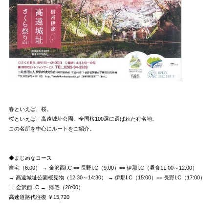
春といえば、桜。
桜といえば、高遠城址公園。全国桜100選に選ばれた有名地。
この名所を中心にルートをご紹介。
◆まじめなコース
自宅（6:00） → 金沢西I.C == 長野I.C（9:00）== 伊那I.C（昼食11:00～12:00）
→ 高遠城址公園桜見物（12:30～14:30） → 伊那I.C（15:00）== 長野I.C（17:00）
== 金沢西I.C → 帰宅（20:00）
高速道路代往復 ￥15,720