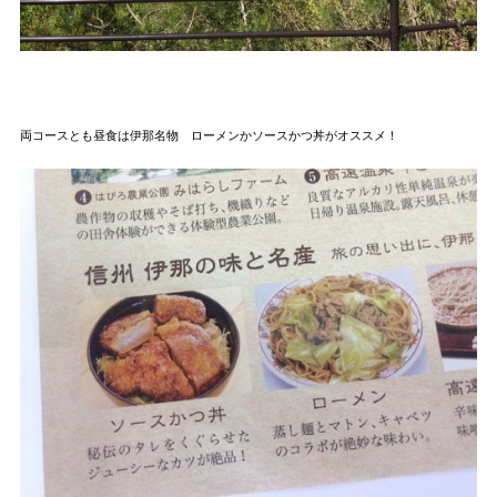
両コースとも昼食は伊那名物 ローメンかソースかつ丼がオススメ！