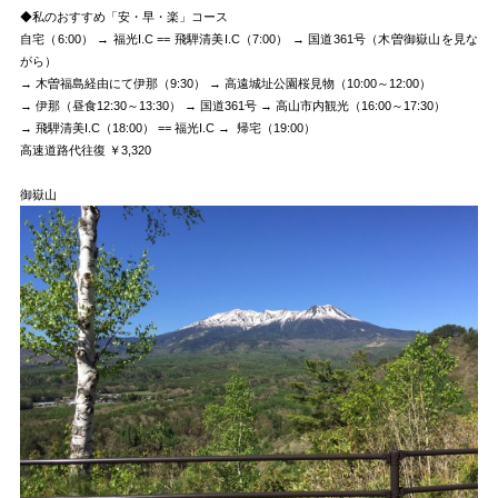
◆私のおすすめ「安・早・楽」コース
自宅（6:00） → 福光I.C == 飛騨清美I.C（7:00） → 国道361号（木曽御嶽山を見な
がら）
→ 木曽福島経由にて伊那（9:30） → 高遠城址公園桜見物（10:00～12:00）
→ 伊那（昼食12:30～13:30） → 国道361号 → 高山市内観光（16:00～17:30）
→ 飛騨清美I.C（18:00） == 福光I.C → 帰宅（19:00）
高速道路代往復 ￥3,320
御嶽山