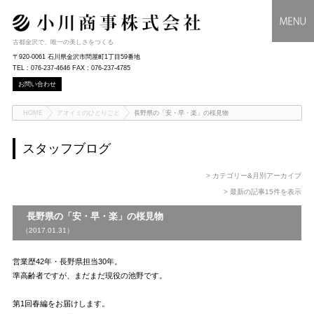
古都金沢で、唯一の美しさをつくる
〒920-0061 石川県金沢市問屋町1丁目59番地
TEL : 076-237-4646 FAX : 076-237-4785
お問い合わせ
HOME
アオイミのひとりごと
長野県の「安・早・楽」の桜見物
スタッフブログ
> カテゴリー&月別アーカイブ
> 最新の記事15件を表示
長野県の「安・早・楽」の桜見物
（2017.01.31）
営業歴42年・長野県担当30年。
準高齢者ですが、まだまだ現役の池野です。
第1回春編をお届けします。