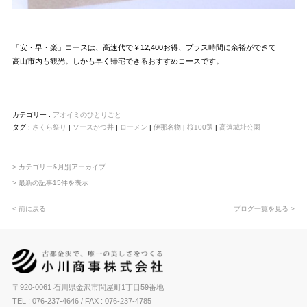
「安・早・楽」コースは、高速代で￥12,400お得、プラス時間に余裕ができて
高山市内も観光。しかも早く帰宅できるおすすめコースです。
カテゴリー :
アオイミのひとりごと
タグ :
さくら祭り
|
ソースかつ丼
|
ローメン
|
伊那名物
|
桜100選
|
高遠城址公園
> カテゴリー&月別アーカイブ
> 最新の記事15件を表示
< 前に戻る
ブログ一覧を見る >
〒920-0061 石川県金沢市問屋町1丁目59番地
TEL : 076-237-4646
/ FAX : 076-237-4785