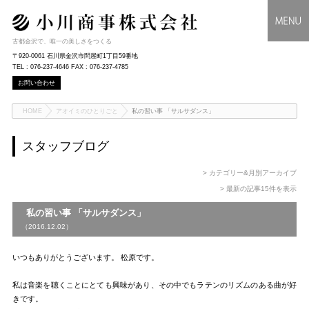
古都金沢で、唯一の美しさをつくる
〒920-0061 石川県金沢市問屋町1丁目59番地
TEL : 076-237-4646 FAX : 076-237-4785
お問い合わせ
HOME
アオイミのひとりごと
私の習い事 「サルサダンス」
スタッフブログ
> カテゴリー&月別アーカイブ
> 最新の記事15件を表示
私の習い事 「サルサダンス」
（2016.12.02）
いつもありがとうございます。 松原です。
私は音楽を聴くことにとても興味があり、その中でもラテンのリズムのある曲が好
きです。