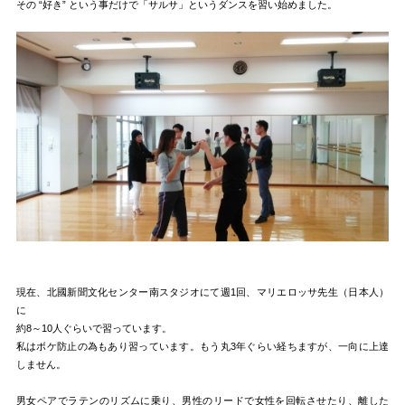
その “好き” という事だけで「サルサ」というダンスを習い始めました。
現在、北國新聞文化センター南スタジオにて週1回、マリエロッサ先生（日本人）
に
約8～10人ぐらいで習っています。
私はボケ防止の為もあり習っています。もう丸3年ぐらい経ちますが、一向に上達
しません。
男女ペアでラテンのリズムに乗り、男性のリードで女性を回転させたり、離した