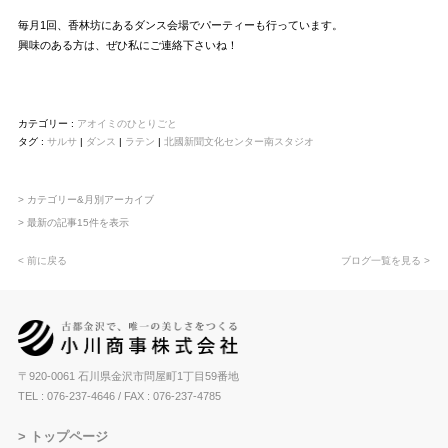
毎月1回、香林坊にあるダンス会場でパーティーも行っています。
興味のある方は、ぜひ私にご連絡下さいね！
カテゴリー :
アオイミのひとりごと
タグ :
サルサ
|
ダンス
|
ラテン
|
北國新聞文化センター南スタジオ
> カテゴリー&月別アーカイブ
> 最新の記事15件を表示
< 前に戻る
ブログ一覧を見る >
〒920-0061 石川県金沢市問屋町1丁目59番地
TEL : 076-237-4646
/ FAX : 076-237-4785
トップページ