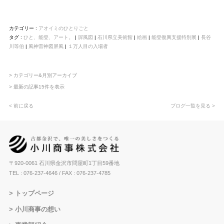
カテゴリー :
アオイミのひとりごと
タグ :
ひと、能登、アート。
|
屛風図
|
石川県立美術館
|
絵画
|
能登復興支援特別展
|
長谷
川等伯
|
風神雷神図屏風
|
１万人目の入場者
> カテゴリー&月別アーカイブ
> 最新の記事15件を表示
< 前に戻る
ブログ一覧を見る >
〒920-0061 石川県金沢市問屋町1丁目59番地
TEL : 076-237-4646
/ FAX : 076-237-4785
トップページ
小川商事の想い