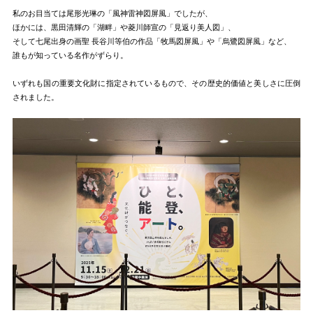
私のお目当ては尾形光琳の「風神雷神図屏風」でしたが、
ほかには、黒田清輝の「湖畔」や菱川師宣の「見返り美人図」、
そして七尾出身の画聖 長谷川等伯の作品「牧馬図屏風」や「烏鷺図屏風」など、
誰もが知っている名作がずらり。
いずれも国の重要文化財に指定されているもので、その歴史的価値と美しさに圧倒
されました。