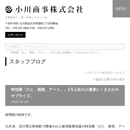
古都金沢で、唯一の美しさをつくる
〒920-0061 石川県金沢市問屋町1丁目59番地
TEL : 076-237-4646 FAX : 076-237-4785
お問い合わせ
HOME
アオイミのひとりごと
特別展「ひと、能登、アート。」1万人目の入場者に！まさかのサプライズ。
スタッフブログ
> カテゴリー&月別アーカイブ
> 最新の記事15件を表示
特別展「ひと、能登、アート。」1万人目の入場者に！まさかの
サプライズ。
（2025.12.24）
経理部の松田です。
11月末、石川県立美術館で開催された能登復興支援の特別展「ひと、能登、アー