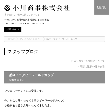
古都金沢で、唯一の美しさをつくる
〒920-0061 石川県金沢市問屋町1丁目59番地
TEL : 076-237-4646 FAX : 076-237-4785
お問い合わせ
HOME
アオイミのひとりごと
熱狂！ラグビーワールドカップ
スタッフブログ
> カテゴリー&月別アーカイブ
> 最新の記事15件を表示
熱狂！ラグビーワールドカップ
（2019.10.02）
ソシエルセクションの斎藤です。
今、かなり熱くなってるラグビーワールドカップ。
小松駅前も皆さん熱くなってましたよ。