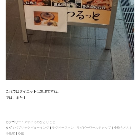
これではダイエットは無理ですね。
では、また！
カテゴリー :
アオイミのひとりごと
タグ :
パブリックビューイング
|
ラグビーファン
|
ラグビーワールドカップ
|
小松うどん
|
小松駅
|
応援