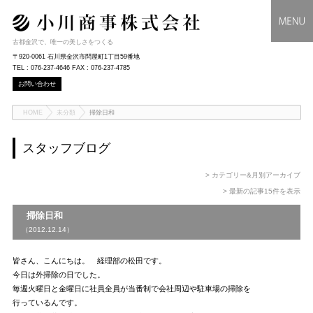
古都金沢で、唯一の美しさをつくる
〒920-0061 石川県金沢市問屋町1丁目59番地
TEL : 076-237-4646 FAX : 076-237-4785
お問い合わせ
HOME
未分類
掃除日和
スタッフブログ
> カテゴリー&月別アーカイブ
> 最新の記事15件を表示
掃除日和
（2012.12.14）
皆さん、こんにちは。 経理部の松田です。
今日は外掃除の日でした。
毎週火曜日と金曜日に社員全員が当番制で会社周辺や駐車場の掃除を
行っているんです。