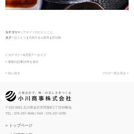
カテゴリー :
アオイミのひとりごと
タグ :
ほうとう
|
天然石
|
山梨県
|
昇仙峡
> カテゴリー&月別アーカイブ
> 最新の記事15件を表示
< 前に戻る
ブログ一覧を見る >
〒920-0061 石川県金沢市問屋町1丁目59番地
TEL : 076-237-4646
/ FAX : 076-237-4785
トップページ