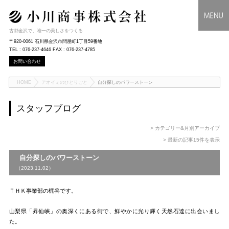
古都金沢で、唯一の美しさをつくる
〒920-0061 石川県金沢市問屋町1丁目59番地
TEL : 076-237-4646 FAX : 076-237-4785
お問い合わせ
HOME
アオイミのひとりごと
自分探しのパワーストーン
スタッフブログ
> カテゴリー&月別アーカイブ
> 最新の記事15件を表示
自分探しのパワーストーン
（2023.11.02）
ＴＨＫ事業部の梶谷です。
山梨県「昇仙峡」の奥深くにある街で、鮮やかに光り輝く天然石達に出会いまし
た。