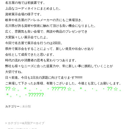
名古屋の地では初披露です。
上品なコーディネイトにまとめました。
資材展示会場の様子です。
岐阜や名古屋のアパレルメーカーの方にもご来場頂き、
石川県が誇る資材や技術に触れて頂ける良い機会になりました。
広く、雰囲気も良い会場で、商談や商品のプレゼンができ
大変賑々しい展示会でしたよ。
今回で名古屋で展示会を行うのは2回目。
県外で展示会をすることによって、新しい発見や出会いがあり
会社として成長できたと思います。
時代の流れや消費者の思考も変わりつつあります。
弊社も様々なニーズに合った提案力や、常に新しい事に挑戦していくことが
大切ですね。
日々前進。今日も1日次の課題に向けて走りま-す?!!!!!!!
ご来場して下さったお客様、有難うございました。今後とも宜しくお願いします。
??☆。＊。・。・???”??☆。＊。・。・??☆。
＊。・。・??????
カテゴリー :
未分類
> カテゴリー&月別アーカイブ