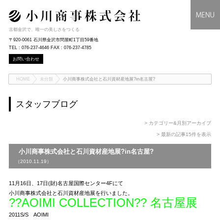
古都金沢で、唯一の美しさをつくる
〒920-0061 石川県金沢市問屋町1丁目59番地
TEL : 076-237-4646 FAX : 076-237-4785
お問い合わせ
HOME
未分類
小川商事株式会社と石川資材産地展?in名古屋?
スタッフブログ
> カテゴリー&月別アーカイブ
> 最新の記事15件を表示
小川商事株式会社と石川資材産地展?in名古屋?
（2010.11.19）
11月16日、17日(財)名古屋国際センター4Fにて
小川商事株式会社と石川資材産地展を行いました。
??AOIMI COLLECTION?? 名古屋展
2011S/S AOIMI