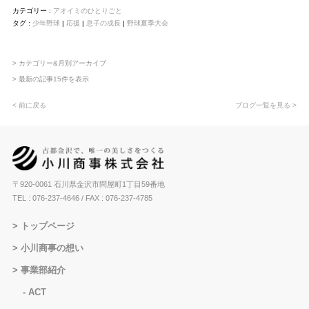
カテゴリー :
アオイミのひとりごと
タグ :
少年野球
|
応援
|
息子の成長
|
野球夏季大会
> カテゴリー&月別アーカイブ
> 最新の記事15件を表示
< 前に戻る
ブログ一覧を見る >
〒920-0061 石川県金沢市問屋町1丁目59番地
TEL : 076-237-4646
/ FAX : 076-237-4785
トップページ
小川商事の想い
事業部紹介
ACT