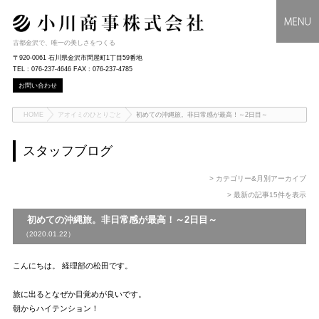
古都金沢で、唯一の美しさをつくる
〒920-0061 石川県金沢市問屋町1丁目59番地
TEL : 076-237-4646 FAX : 076-237-4785
お問い合わせ
HOME
アオイミのひとりごと
初めての沖縄旅。非日常感が最高！～2日目～
スタッフブログ
> カテゴリー&月別アーカイブ
> 最新の記事15件を表示
初めての沖縄旅。非日常感が最高！～2日目～
（2020.01.22）
こんにちは。 経理部の松田です。
旅に出るとなぜか目覚めが良いです。
朝からハイテンション！