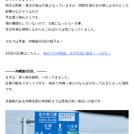
明日も関東・東北方面は欠航となっていますが、関西空港行きの便には今のところ
影響がなさそうなので
予定通り帰れそうです。
飛行機慣れしていないので、欠航になったら一大事。
非日常感を満喫しながらもこればかりは気になっていました。
それでは早速、沖縄旅2日目の様子を！
1日目の記事はこちら→
初めての沖縄旅。非日常感が最高！～1日目～
―――沖縄旅2日目。―――
まずは「美ら海水族館」へ行ってきました。
定番の観光スポットですが、初めて沖縄へ来たのならぜひ行っておきたかった場所
です。
水族館のある沖縄北部の本部町までは景色の良い海沿いの道です。