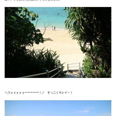
＼ウォォォォォーーーーー！／ すっごくキレイ～！