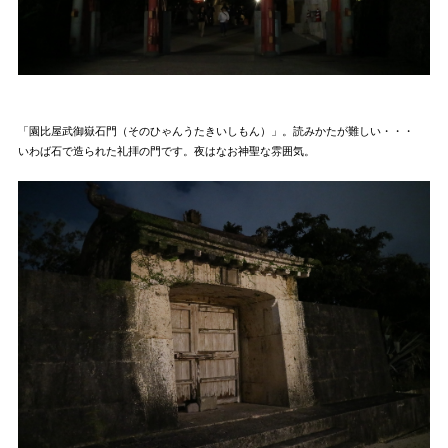
「園比屋武御嶽石門（そのひゃんうたきいしもん）」。読みかたが難しい・・・
いわば石で造られた礼拝の門です。夜はなお神聖な雰囲気。