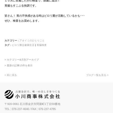
１０月に全滅したかの検査で、除菌に成功！
胃腸もすこぶる快調です。
皆さん！ 胃の不快感がある時はピロリ菌が活動しているかも･･･
ぜひ、検査をお奨めします。
カテゴリー :
アオイミのひとりごと
タグ :
ピロリ菌
|
健康生活
|
胃腸検査
> カテゴリー&月別アーカイブ
> 最新の記事15件を表示
< 前に戻る
ブログ一覧を見る >
〒920-0061 石川県金沢市問屋町1丁目59番地
TEL : 076-237-4646
/ FAX : 076-237-4785