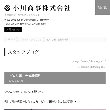
古都金沢で、唯一の美しさをつくる
〒920-0061 石川県金沢市問屋町1丁目59番地
TEL : 076-237-4646 FAX : 076-237-4785
お問い合わせ
HOME
アオイミのひとりごと
ピロリ菌 全滅作戦⁉
スタッフブログ
> カテゴリー&月別アーカイブ
> 最新の記事15件を表示
ピロリ菌 全滅作戦⁉
（2021.12.31）
ソシエルセクションの池野です。
8月に胃の検査をしたところ、ピロリ菌がいることが判明･･･