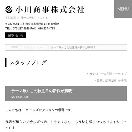
古都金沢で、唯一の美しさをつくる
〒920-0061 石川県金沢市問屋町1丁目59番地
TEL : 076-237-4646 FAX : 076-237-4785
お問い合わせ
HOME
イベントニュース
テーマ展♪ この秋注目の新作が満載！
スタッフブログ
> カテゴリー&月別アーカイブ
> 最新の記事15件を表示
テーマ展♪ この秋注目の新作が満載！
（2016.09.08）
こんにちは！ ガールズセクションの示野です。
残暑が和らいで少しずつ過ごしやすくなり、もう秋を感じつつありますね（＾
＾）！