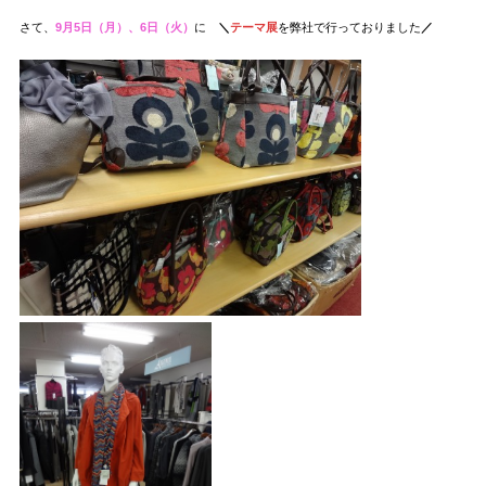
さて、
9月5日（月）、6日（火）
に
＼
テーマ展
を弊社で行っておりました
／