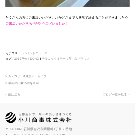
たくさんの方にご来場いただき、おかげさまで大盛況で終えることができました☆
ご来店いただきありがとうございました！
カテゴリー :
イベントニュース
タグ :
2016秋物
|
DONQ
|
テラコッタ
|
テーマ展
|
白ブラウス
> カテゴリー&月別アーカイブ
> 最新の記事15件を表示
< 前に戻る
ブログ一覧を見る >
〒920-0061 石川県金沢市問屋町1丁目59番地
TEL : 076-237-4646
/ FAX : 076-237-4785