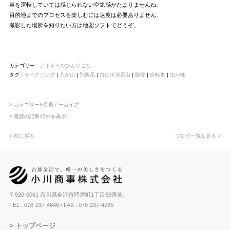
車を運転していては感じられない空気感がたまりませんね。
目的地までのプロセスを楽しむには速度は必要ありません。
撮影した場所を知りたい方は地図ソフトでどうぞ。
カテゴリー :
アオイミのひとりごと
タグ :
サイクリング
|
八か山
|
別所岳
|
白山市河原山
|
能登
|
自転車
|
虫が峰
> カテゴリー&月別アーカイブ
> 最新の記事15件を表示
< 前に戻る
ブログ一覧を見る >
〒920-0061 石川県金沢市問屋町1丁目59番地
TEL : 076-237-4646
/ FAX : 076-237-4785
トップページ