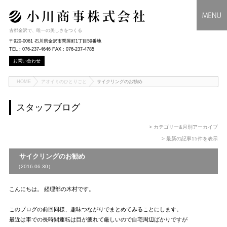
古都金沢で、唯一の美しさをつくる
〒920-0061 石川県金沢市問屋町1丁目59番地
TEL : 076-237-4646 FAX : 076-237-4785
お問い合わせ
HOME
アオイミのひとりごと
サイクリングのお勧め
スタッフブログ
> カテゴリー&月別アーカイブ
> 最新の記事15件を表示
サイクリングのお勧め
（2016.06.30）
こんにちは。 経理部の木村です。
このブログの前回同様、趣味つながりでまとめてみることにします。
最近は車での長時間運転は目が疲れて厳しいので自宅周辺ばかりですが