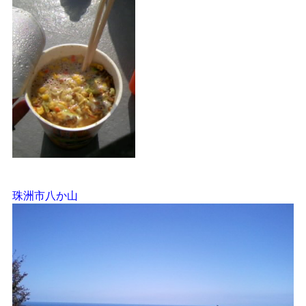
珠洲市八か山