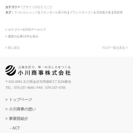
カテゴリー :
アオイミのひとりごと
タグ :
アパレルショップ
|
イオンモール新小松
|
グランドオープン
|
北陸最大級
|
雑貨屋
> カテゴリー&月別アーカイブ
> 最新の記事15件を表示
< 前に戻る
ブログ一覧を見る >
〒920-0061 石川県金沢市問屋町1丁目59番地
TEL : 076-237-4646
/ FAX : 076-237-4785
トップページ
小川商事の想い
事業部紹介
ACT