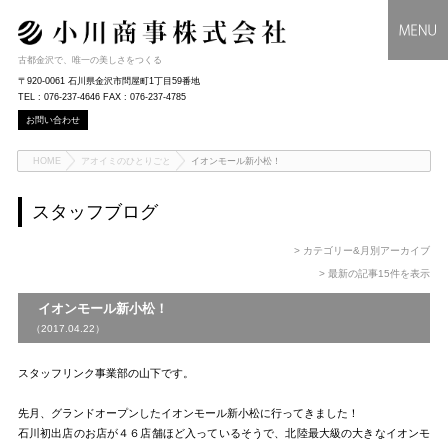
古都金沢で、唯一の美しさをつくる
〒920-0061 石川県金沢市問屋町1丁目59番地
TEL : 076-237-4646 FAX : 076-237-4785
お問い合わせ
HOME
アオイミのひとりごと
イオンモール新小松！
スタッフブログ
> カテゴリー&月別アーカイブ
> 最新の記事15件を表示
イオンモール新小松！
（2017.04.22）
スタッフリンク事業部の山下です。
先月、グランドオープンしたイオンモール新小松に行ってきました！
石川初出店のお店が４６店舗ほど入っているそうで、北陸最大級の大きなイオンモ