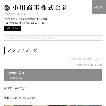
古都金沢で、唯一の美しさをつくる
〒920-0061 石川県金沢市問屋町1丁目59番地
TEL : 076-237-4646 FAX : 076-237-4785
お問い合わせ
HOME
アオイミのひとりごと
お気に入り
スタッフブログ
> カテゴリー&月別アーカイブ
> 最新の記事15件を表示
お気に入り
（2021.01.20）
経理部 木村です。
最近よく飲むのがこのお酒。