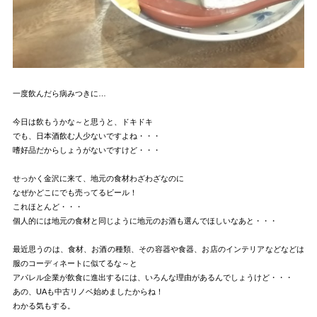
一度飲んだら病みつきに…
今日は飲もうかな～と思うと、ドキドキ
でも、日本酒飲む人少ないですよね・・・
嗜好品だからしょうがないですけど・・・
せっかく金沢に来て、地元の食材わざわざなのに
なぜかどこにでも売ってるビール！
これほとんど・・・
個人的には地元の食材と同じように地元のお酒も選んでほしいなあと・・・
最近思うのは、食材、お酒の種類、その容器や食器、お店のインテリアなどなどは
服のコーディネートに似てるな～と
アパレル企業が飲食に進出するには、いろんな理由があるんでしょうけど・・・
あの、UAも中古リノベ始めましたからね！
わかる気もする。