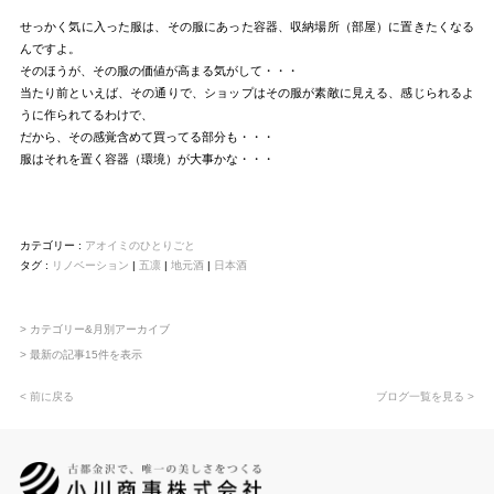
せっかく気に入った服は、その服にあった容器、収納場所（部屋）に置きたくなる
んですよ。
そのほうが、その服の価値が高まる気がして・・・
当たり前といえば、その通りで、ショップはその服が素敵に見える、感じられるよ
うに作られてるわけで、
だから、その感覚含めて買ってる部分も・・・
服はそれを置く容器（環境）が大事かな・・・
カテゴリー :
アオイミのひとりごと
タグ :
リノベーション
|
五凛
|
地元酒
|
日本酒
> カテゴリー&月別アーカイブ
> 最新の記事15件を表示
< 前に戻る
ブログ一覧を見る >