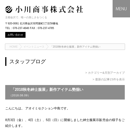
古都金沢で、唯一の美しさをつくる
〒920-0061 石川県金沢市問屋町1丁目59番地
TEL : 076-237-4646 FAX : 076-237-4785
お問い合わせ
HOME
イベントニュース
「2018秋冬紳士服展」新作アイテム勢揃い
スタッフブログ
> カテゴリー&月別アーカイブ
> 最新の記事15件を表示
「2018秋冬紳士服展」新作アイテム勢揃い
（2018.08.09）
こんにちは。 アオイミセクション中島です。
8月3日（金）、4日（土）、5日（日）に開催しました紳士服展示販売会の様子をご
紹介します。