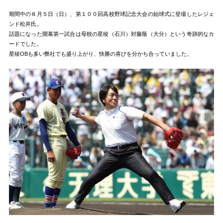
期間中の８月５日（日）、第１００回高校野球記念大会の始球式に登場したレジェ
ンド松井氏。
話題になった開幕第一試合は母校の星稜（石川）対藤蔭（大分）という奇跡的なカ
ードでした。
星稜OBも多い弊社でも盛り上がり、快勝の喜びを分かち合っていました。