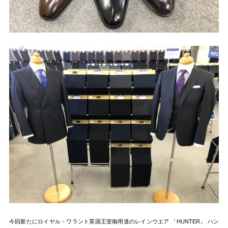
今回新たにロイヤル・ワラント英国王室御用達のレインウエア 「HUNTER」 ハン