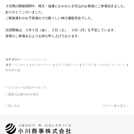
３日間の開催期間中、晴天・猛暑にかかわらず沢山のお客様にご来場頂きました。
ありがとうございました。
ご家族連れやお子様連れでの賑々しい紳士服販売会でした。
次回開催は、３月１日（金）、２日（土）、３日（日）を予定しています。
皆様のご来場を心よりお待ち申し上げております。
カテゴリー :
イベントニュース
タグ :
インポート
|
オーダースーツ
|
カラフル柄シャツ
|
ガリポリ
|
ミユキ
|
ミラショーン
|
秋冬紳士服
> カテゴリー&月別アーカイブ
> 最新の記事15件を表示
< 前に戻る
ブログ一覧を見る >