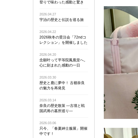
登りで味わった感動と驚き
2026.04.27
宇治の歴史と伝説を巡る旅
2026.04.22
2026秋冬の受注会「72ndコ
レクション」を開催しました
2026.04.20
念願叶って平等院鳳凰堂へ。
心に刻まれた感動の一日
2026.03.30
歴史と鹿に夢中！ 古都奈良
の魅力を再発見
2026.03.14
奈良の歴史散策 ―古墳と戦
国武将の墓所巡り―
2026.03.06
只今、「春夏紳士服展」開催
中です！