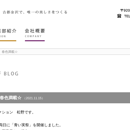
」春色満載☆
春色満載☆
（2021.11.15）
クション 松野です。
日の両日に「青い実祭」を開催しました。