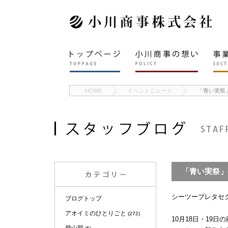
HOME
イベントニュース
「青い実祭
「青い実祭」
シーツープレタセ
ブログトップ
アオイミのひとりごと
(272)
10月18日・19