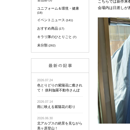
登山部
(5)
こちらでは新作来
会場内は日差しが
ユニフォーム＆環境・健康
(18)
イベントニュース
(141)
おすすめ商品
(17)
キラリ隊のひとりごと
(7)
未分類
(262)
2026.07.24
色とりどりの紫陽花に癒され
て！ 俱利伽羅不動寺さんぽ
2026.07.14
雨に映える紫陽花の彩り
2026.06.30
北アルプスの絶景を見ながら
美ヶ原登山！