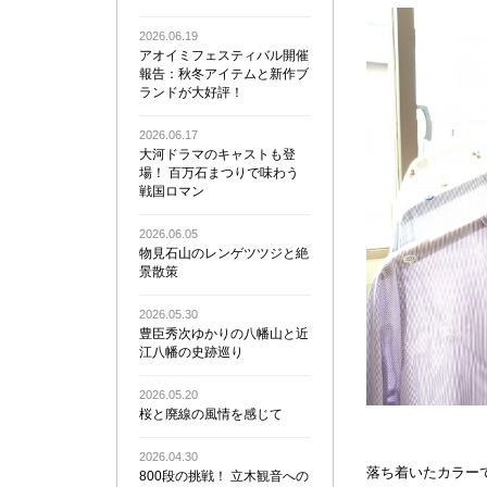
2026.06.19
アオイミフェスティバル開催
報告：秋冬アイテムと新作ブ
ランドが大好評！
2026.06.17
大河ドラマのキャストも登
場！ 百万石まつりで味わう
戦国ロマン
2026.06.05
物見石山のレンゲツツジと絶
景散策
2026.05.30
豊臣秀次ゆかりの八幡山と近
江八幡の史跡巡り
2026.05.20
桜と廃線の風情を感じて
2026.04.30
落ち着いたカラー
800段の挑戦！ 立木観音への