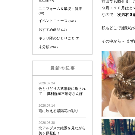
登山部
(5)
前回でも載せまし
９月・１０月はと
ユニフォーム＆環境・健康
(18)
なので
次男君３
イベントニュース
(141)
私もどこで撮影な
おすすめ商品
(17)
キラリ隊のひとりごと
(7)
その中から～ ま
未分類
(262)
2026.07.24
色とりどりの紫陽花に癒され
て！ 俱利伽羅不動寺さんぽ
2026.07.14
雨に映える紫陽花の彩り
2026.06.30
北アルプスの絶景を見ながら
美ヶ原登山！