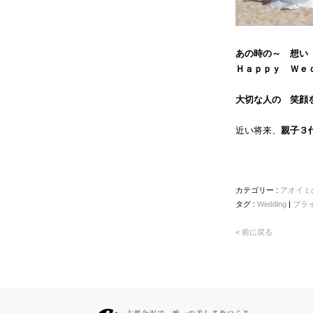
あの時の～ 想い
Ｈａｐｐｙ Ｗｅｄ
大切な人の 笑顔
近い将来、
親子３
カテゴリー :
アオイミ
タグ :
Wedding
|
ブラ
< 前に戻る