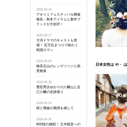
2026.06.19
アオイミフェスティバル開催
報告：秋冬アイテムと新作ブ
ランドが大好評！
2026.06.17
大河ドラマのキャストも登
場！ 百万石まつりで味わう
戦国ロマン
2026.06.05
日本女性は や・ 
物見石山のレンゲツツジと絶
景散策
2026.05.30
豊臣秀次ゆかりの八幡山と近
江八幡の史跡巡り
2026.05.20
桜と廃線の風情を感じて
2026.04.30
800段の挑戦！ 立木観音への