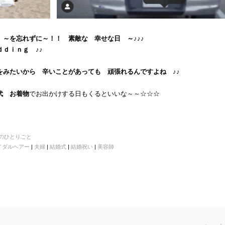
 ～を忘れずに～！！ 素敵な 幸せな日 ～♪♪♪
ｄｉｎｇ ♪♪
をみたいから 辛いことがあっても 頑張れるんですよね ♪♪
代 お着物
でお出かけする日もくるといいな～～☆☆☆
のひとりごと
イダルヘアー
|
夫婦
|
結婚式
|
結婚祝い
|
美容師