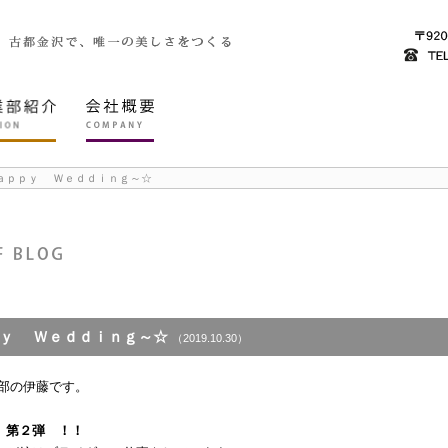
ａｐｐｙ Ｗｅｄｄｉｎｇ～☆
ｐｙ Ｗｅｄｄｉｎｇ～☆
（2019.10.30）
理部の伊藤です。
 第２弾 ！！