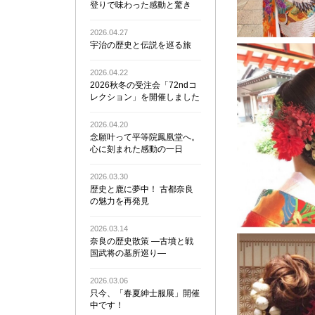
登りで味わった感動と驚き
2026.04.27
宇治の歴史と伝説を巡る旅
2026.04.22
2026秋冬の受注会「72ndコ
レクション」を開催しました
2026.04.20
念願叶って平等院鳳凰堂へ。
心に刻まれた感動の一日
2026.03.30
歴史と鹿に夢中！ 古都奈良
の魅力を再発見
2026.03.14
奈良の歴史散策 ―古墳と戦
国武将の墓所巡り―
2026.03.06
只今、「春夏紳士服展」開催
中です！