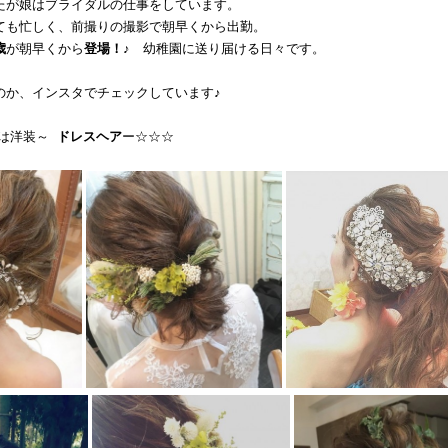
たが娘はブライダルの仕事をしています。
ても忙しく、前撮りの撮影で朝早くから出勤。
歳
が朝早くから
登場！♪
幼稚園に送り届ける日々です。
のか、インスタでチェックしています♪
ずは洋装～
ドレスヘア
ー☆☆☆