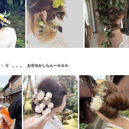
は・ り 。。。 お
着物
かしらんー☆☆☆