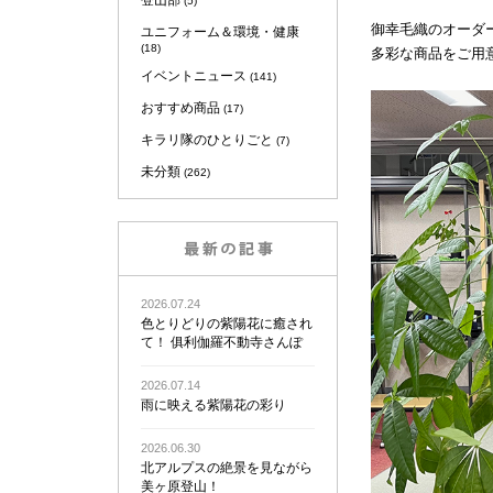
登山部
(5)
御幸毛織のオーダ
ユニフォーム＆環境・健康
(18)
多彩な商品をご用
イベントニュース
(141)
おすすめ商品
(17)
キラリ隊のひとりごと
(7)
未分類
(262)
2026.07.24
色とりどりの紫陽花に癒され
て！ 俱利伽羅不動寺さんぽ
2026.07.14
雨に映える紫陽花の彩り
2026.06.30
北アルプスの絶景を見ながら
美ヶ原登山！