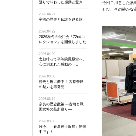
登りで味わった感動と驚き
今回ご用意した素
ぜひ、その確かな
2026.04.27
宇治の歴史と伝説を巡る旅
2026.04.22
2026秋冬の受注会「72ndコ
レクション」を開催しました
2026.04.20
念願叶って平等院鳳凰堂へ。
心に刻まれた感動の一日
2026.03.30
歴史と鹿に夢中！ 古都奈良
の魅力を再発見
2026.03.14
奈良の歴史散策 ―古墳と戦
国武将の墓所巡り―
2026.03.06
只今、「春夏紳士服展」開催
中です！