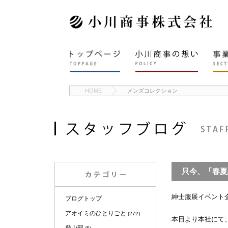
HOME
メンズコレクション
只今、「春夏
紳士服展イベント
ブログトップ
アオイミのひとりごと
(272)
本日より本社にて