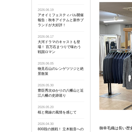
2026.06.19
アオイミフェスティバル開催
報告：秋冬アイテムと新作ブ
ランドが大好評！
2026.06.17
大河ドラマのキャストも登
場！ 百万石まつりで味わう
戦国ロマン
2026.06.05
物見石山のレンゲツツジと絶
景散策
2026.05.30
豊臣秀次ゆかりの八幡山と近
江八幡の史跡巡り
2026.05.20
桜と廃線の風情を感じて
2026.04.30
御幸毛織は長い歴
800段の挑戦！ 立木観音への