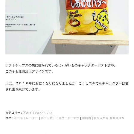
ポテトチップスの袋に描かれているじゃがいものキャラクターポテト坊や。
この子も原田治氏デザインです。
氏は、２０１６年にお亡くなりになりましたが、こうして今でもキャラクターは愛
され生き続けています。
カテゴリー :
アオイミのひとりごと
タグ :
イラストレーター
|
ポテト坊
|
ミスタードーナツ
|
原田治
|
ＯＳＡＭＵ ＧＯＯＤＳ