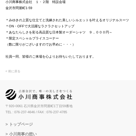
小川商事株式会社 １・２階 特設会場
金沢市問屋町1-59
＊みゆきの上質な仕立てと洗練された美しいシルエットを叶えるオリジナルスーツ
＊ON・OFFで大活躍なラクラクセットアップ
＊あなたらしさを彩る高品質な日本製オーダーシャツ ９，０００円～
＊限定スペシャルプライスコーナー
（数に限りがございますのでお早めに・・・）
社員一同、皆様のご来場を心よりお待ちいたしております。
< 前に戻る
〒920-0061 石川県金沢市問屋町1丁目59番地
TEL : 076-237-4646
/ FAX : 076-237-4785
トップページ
小川商事の想い