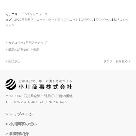
カテゴリー :
イベントニュース
タグ :
2022新作秋冬
|
コート
|
セットアップ
|
ニット
|
ブラウス
|
ワンピース
|
秋冬コレク
ション
> カテゴリー&月別アーカイブ
> 最新の記事15件を表示
< 前に戻る
ブログ一覧を見る >
〒920-0061 石川県金沢市問屋町1丁目59番地
TEL : 076-237-4646
/ FAX : 076-237-4785
トップページ
小川商事の想い
事業部紹介