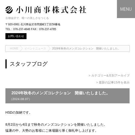
古都金沢で、唯一の美しさをつくる
〒920-0061 石川県金沢市問屋町1丁目59番地
TEL : 076-237-4646 FAX : 076-237-4785
お問い合わせ
HOME
イベントニュース
2024年秋冬のメンズコレクション 開催いたしました。
スタッフブログ
> カテゴリー&月別アーカイブ
> 最新の記事15件を表示
2024年秋冬のメンズコレクション 開催いたしました。
（2024.08.07）
HSDの加納です。
8月2日から4日まで秋冬のメンズコレクションを開催いたしました。
猛暑の中、大勢のお客様にご来場賜り厚く御礼申し上げます。