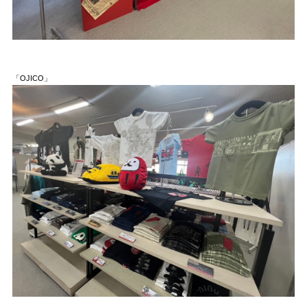
「OJICO」