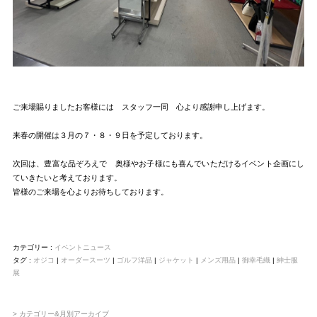
ご来場賜りましたお客様には スタッフ一同 心より感謝申し上げます。
来春の開催は３月の７・８・９日を予定しております。
次回は、豊富な品ぞろえで 奥様やお子様にも喜んでいただけるイベント企画にし
ていきたいと考えております。
皆様のご来場を心よりお待ちしております。
カテゴリー :
イベントニュース
タグ :
オジコ
|
オーダースーツ
|
ゴルフ洋品
|
ジャケット
|
メンズ用品
|
御幸毛織
|
紳士服
展
> カテゴリー&月別アーカイブ