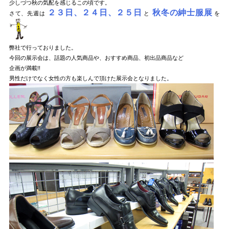
少しづつ秋の気配を感じるこの頃です。
２３日、２４日、２５日
秋冬の紳士服展
さて、先週は
と
を
弊社で行っておりました。
今回の展示会は、話題の人気商品や、おすすめ商品、初出品商品など
企画が満載!!
男性だけでなく女性の方も楽しんで頂けた展示会となりました。