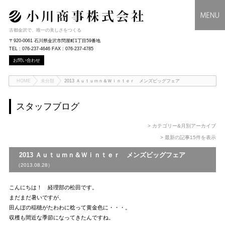
古都金沢で、唯一の美しさをつくる
〒920-0061 石川県金沢市問屋町1丁目59番地
TEL : 076-237-4646 FAX : 076-237-4785
お問い合わせ
HOME
未分類
2013 Ａｕｔｕｍｎ＆Ｗｉｎｔｅｒ メンズビッグフェア
スタッフブログ
> カテゴリー&月別アーカイブ
> 最新の記事15件を表示
2013 Ａｕｔｕｍｎ＆Ｗｉｎｔｅｒ メンズビッグフェア
（2013.08.28）
こんにちは！ 経理部の松田です。
まだまだ暑いですが、
田んぼの稲穂がたわわに稔って黄金色に・・・。
収穫も間近な季節になってきたんですね。