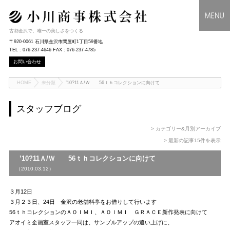
古都金沢で、唯一の美しさをつくる
〒920-0061 石川県金沢市問屋町1丁目59番地
TEL : 076-237-4646 FAX : 076-237-4785
お問い合わせ
HOME
未分類
’10?11Ａ/Ｗ 56ｔｈコレクションに向けて
スタッフブログ
> カテゴリー&月別アーカイブ
> 最新の記事15件を表示
’10?11Ａ/Ｗ 56ｔｈコレクションに向けて
（2010.03.12）
３月12日
３月２３日、24日 金沢の老舗料亭をお借りして行います
56ｔｈコレクションのＡＯＩＭＩ、ＡＯＩＭＩ ＧＲＡＣＥ新作発表に向けて
アオイミ企画室スタッフ一同は、サンプルアップの追い上げに、