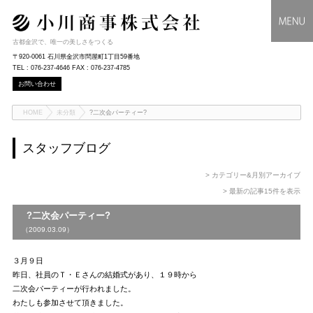
古都金沢で、唯一の美しさをつくる
〒920-0061 石川県金沢市問屋町1丁目59番地
TEL : 076-237-4646 FAX : 076-237-4785
お問い合わせ
HOME
未分類
?二次会パーティー?
スタッフブログ
> カテゴリー&月別アーカイブ
> 最新の記事15件を表示
?二次会パーティー?
（2009.03.09）
３月９日
昨日、社員のＴ・Ｅさんの結婚式があり、１９時から
二次会パーティーが行われました。
わたしも参加させて頂きました。