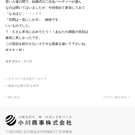
若い人達の間で、結婚式の二次会パーティーが盛ん
なのは聞いてはいましたが、今回初めて参加してみて
「なるほど」・・・！！
『百聞は一見にしかず』 納得です。
いいものでした。
Ｔ・Ｅさん本当におめでとう！！あなたの満面の笑顔は
最高に美しかったです。
この笑顔を絶やさないステキな家庭を築いて下さいね。
ＭＡＫＩＭＩ
カテゴリー :
未分類
> カテゴリー&月別アーカイブ
> 最新の記事15件を表示
< 前に戻る
ブログ一覧を見る >
〒920-0061 石川県金沢市問屋町1丁目59番地