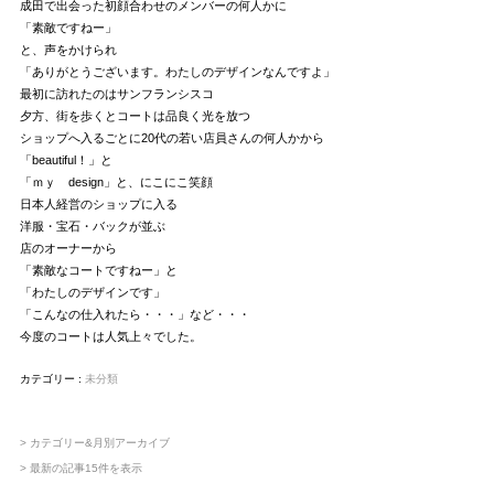
成田で出会った初顔合わせのメンバーの何人かに
「素敵ですねー」
と、声をかけられ
「ありがとうございます。わたしのデザインなんですよ」
最初に訪れたのはサンフランシスコ
夕方、街を歩くとコートは品良く光を放つ
ショップへ入るごとに20代の若い店員さんの何人かから
「beautiful！」と
「ｍｙ design」と、にこにこ笑顔
日本人経営のショップに入る
洋服・宝石・バックが並ぶ
店のオーナーから
「素敵なコートですねー」と
「わたしのデザインです」
「こんなの仕入れたら・・・」など・・・
今度のコートは人気上々でした。
カテゴリー :
未分類
> カテゴリー&月別アーカイブ
> 最新の記事15件を表示