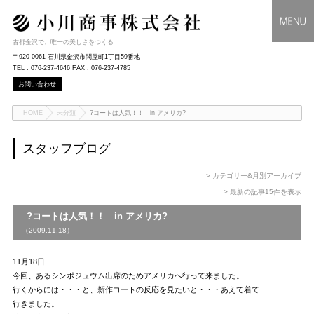
古都金沢で、唯一の美しさをつくる
〒920-0061 石川県金沢市問屋町1丁目59番地
TEL : 076-237-4646 FAX : 076-237-4785
お問い合わせ
HOME
未分類
?コートは人気！！ in アメリカ?
スタッフブログ
> カテゴリー&月別アーカイブ
> 最新の記事15件を表示
?コートは人気！！ in アメリカ?
（2009.11.18）
11月18日
今回、あるシンポジュウム出席のためアメリカへ行って来ました。
行くからには・・・と、新作コートの反応を見たいと・・・あえて着て
行きました。