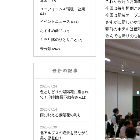
登山部
(5)
これから時々お邪
今回は毎年恒例こ
ユニフォーム＆環境・健康
(18)
今回は新装オープ
イベントニュース
さすがに新しいホ
(141)
駅前のホテルは便
おすすめ商品
(17)
飲んでも帰りの心
キラリ隊のひとりごと
(7)
未分類
(262)
2026.07.24
色とりどりの紫陽花に癒され
て！ 俱利伽羅不動寺さんぽ
2026.07.14
雨に映える紫陽花の彩り
2026.06.30
北アルプスの絶景を見ながら
美ヶ原登山！