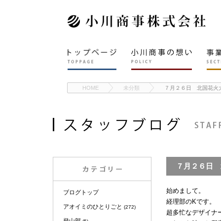
HOME
未分類
７月２６日 北国花火
７月２６日 
始めまして。
ブログトップ
経理部のKです。
アオイミのひとりごと
(272)
超多忙なデザイナ