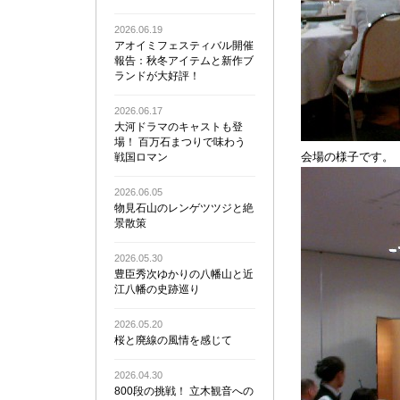
2026.06.19
アオイミフェスティバル開催
報告：秋冬アイテムと新作ブ
ランドが大好評！
2026.06.17
大河ドラマのキャストも登
場！ 百万石まつりで味わう
会場の様子です。
戦国ロマン
2026.06.05
物見石山のレンゲツツジと絶
景散策
2026.05.30
豊臣秀次ゆかりの八幡山と近
江八幡の史跡巡り
2026.05.20
桜と廃線の風情を感じて
2026.04.30
800段の挑戦！ 立木観音への