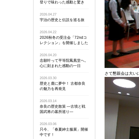
登りで味わった感動と驚き
2026.04.27
宇治の歴史と伝説を巡る旅
2026.04.22
2026秋冬の受注会「72ndコ
レクション」を開催しました
2026.04.20
念願叶って平等院鳳凰堂へ。
心に刻まれた感動の一日
さて懇親会は大い
2026.03.30
歴史と鹿に夢中！ 古都奈良
の魅力を再発見
2026.03.14
奈良の歴史散策 ―古墳と戦
国武将の墓所巡り―
2026.03.06
只今、「春夏紳士服展」開催
中です！