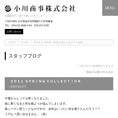
古都金沢で、唯一の美しさをつくる
〒920-0061 石川県金沢市問屋町1丁目59番地
TEL : 076-237-4646 FAX : 076-237-4785
お問い合わせ
HOME
未分類
２０１１ ＳＰＲＩＮＧ ＣＯＬＬＥＣＴＩＯＮ
スタッフブログ
> カテゴリー&月別アーカイブ
> 最新の記事15件を表示
２０１１ ＳＰＲＩＮＧ ＣＯＬＬＥＣＴＩＯＮ
（2010.10.27）
今週からとっても寒くなりました。
急に寒くなると何を着ようか悩んでしまいます。
毎シーズン思うことなのですが、去年はいったい何を着てたんだろう？？
う??ん？思い出せません。（笑）