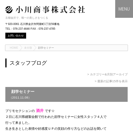
古都金沢で、唯一の美しさをつくる
〒920-0061 石川県金沢市問屋町1丁目59番地
TEL : 076-237-4646 FAX : 076-237-4785
お問い合わせ
HOME
未分類
顔学セミナー
スタッフブログ
> カテゴリー&月別アーカイブ
> 最新の記事15件を表示
顔学セミナー
（2011.11.08）
酒井
プリモセクションの
です☆
２日に石川県縫製会館で行われた顔学セミナーに女性スタッフ４人で
行って来ました。
生き生きとした表情や好感度ＵＰの笑顔の作り方などのお話を聞いて