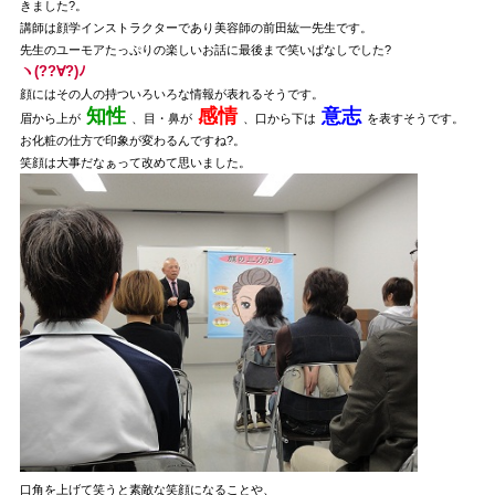
きました?。
講師は顔学インストラクターであり美容師の前田紘一先生です。
先生のユーモアたっぷりの楽しいお話に最後まで笑いぱなしでした?
ヽ(??∀?)ﾉ
顔にはその人の持ついろいろな情報が表れるそうです。
知性
感情
意志
眉から上が
、目・鼻が
、口から下は
を表すそうです。
お化粧の仕方で印象が変わるんですね?。
笑顔は大事だなぁって改めて思いました。
口角を上げて笑うと素敵な笑顔になることや、