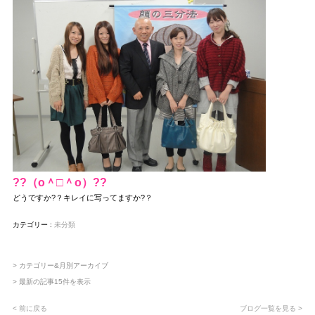
??（о＾□＾о）??
どうですか?？キレイに写ってますか?？
カテゴリー :
未分類
> カテゴリー&月別アーカイブ
> 最新の記事15件を表示
< 前に戻る
ブログ一覧を見る >