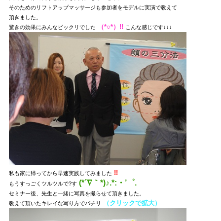
そのためのリフトアップマッサージも参加者をモデルに実演で教えて
頂きました。
（*○*）!!
驚きの効果にみんなビックリでした
こんな感じです↓↓↓
!!
私も家に帰ってから早速実践してみました
(*´∇｀*)♪.*:・’゜.
もうすっごくツルツルで?す
セミナー後、先生と一緒に写真を撮らせて頂きました。
（クリックで拡大）
教えて頂いたキレイな写り方でパチリ