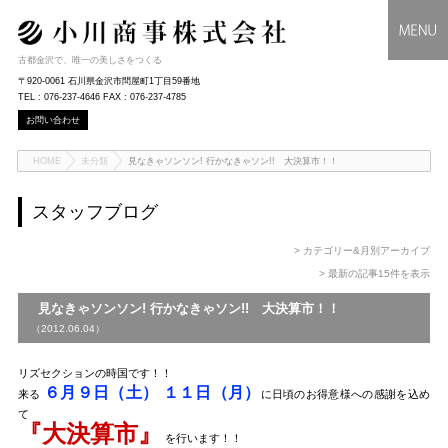
古都金沢で、唯一の美しさをつくる
〒920-0061 石川県金沢市問屋町1丁目59番地
TEL : 076-237-4646 FAX : 076-237-4785
お問い合わせ
HOME
未分類
見なきゃソンソン! 行かなきゃソン!! 大決算市！！
スタッフブログ
> カテゴリー&月別アーカイブ
> 最新の記事15件を表示
見なきゃソンソン! 行かなきゃソン!! 大決算市！！
（2012.06.04）
リズセクションの時国です！！
６月９日（土） １１日（月）
来る
に日頃のお得意様への感謝を込め
て
『大決算市』
を行います！！