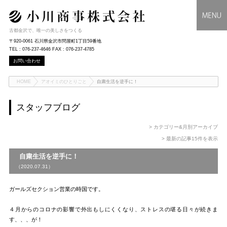
古都金沢で、唯一の美しさをつくる
〒920-0061 石川県金沢市問屋町1丁目59番地
TEL : 076-237-4646 FAX : 076-237-4785
お問い合わせ
HOME
アオイミのひとりごと
自粛生活を逆手に！
スタッフブログ
> カテゴリー&月別アーカイブ
> 最新の記事15件を表示
自粛生活を逆手に！
（2020.07.31）
ガールズセクション営業の時国です。
４月からのコロナの影響で外出もしにくくなり、ストレスの堪る日々が続きま
す、、、が！