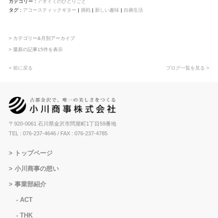
カテゴリー :
アオイミのひとりごと
タグ :
アコースティックギター
|
挑戦
|
新しい趣味
|
自粛生活
> カテゴリー&月別アーカイブ
> 最新の記事15件を表示
< 前に戻る
ブログ一覧を見る >
〒920-0061 石川県金沢市問屋町1丁目59番地
TEL : 076-237-4646
/ FAX : 076-237-4785
トップページ
小川商事の想い
事業部紹介
ACT
THK