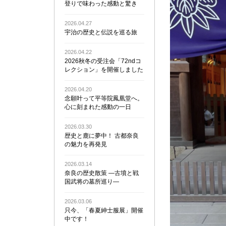
登りで味わった感動と驚き
2026.04.27
宇治の歴史と伝説を巡る旅
2026.04.22
2026秋冬の受注会「72ndコ
レクション」を開催しました
2026.04.20
念願叶って平等院鳳凰堂へ。
心に刻まれた感動の一日
2026.03.30
歴史と鹿に夢中！ 古都奈良
の魅力を再発見
2026.03.14
奈良の歴史散策 ―古墳と戦
国武将の墓所巡り―
2026.03.06
只今、「春夏紳士服展」開催
中です！