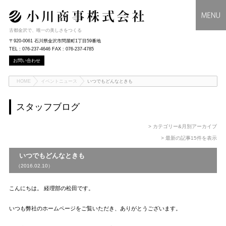
古都金沢で、唯一の美しさをつくる
〒920-0061 石川県金沢市問屋町1丁目59番地
TEL : 076-237-4646 FAX : 076-237-4785
お問い合わせ
HOME
イベントニュース
いつでもどんなときも
スタッフブログ
> カテゴリー&月別アーカイブ
> 最新の記事15件を表示
いつでもどんなときも
（2016.02.10）
こんにちは。 経理部の松田です。
いつも弊社のホームページをご覧いただき、ありがとうございます。