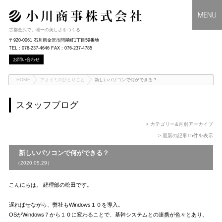
古都金沢で、唯一の美しさをつくる
〒920-0061 石川県金沢市問屋町1丁目59番地
TEL : 076-237-4646 FAX : 076-237-4785
お問い合わせ
HOME
アオイミのひとりごと
新しいパソコンで何ができる？
スタッフブログ
> カテゴリー&月別アーカイブ
> 最新の記事15件を表示
新しいパソコンで何ができる？
（2020.05.29）
こんにちは。 経理部の松田です。
遅ればせながら、弊社もWindows１０を導入。
OSがWindows７から１０に変わることで、基幹システムとの連携が色々とあり、