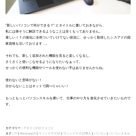
”新しいパソコンで何ができる？” とタイトルに書いておきながら、
私には偉そうに解説できるようなことは全くもってありません。
著しいＩＴの進化に全然ついていけてない状況に、せっかく取得したシスアドの国
家資格も泣いております…。
それでも、新しく追加された機能を見ると楽しくなるし、
さくさくと使いこなせるようになりたいなぁって。
せっかくの便利な機能やツールを使わない手はありませんからね。
使わないと意味がない！
分からないことはネットで調べりゃいい！
もっともっとパソコンスキルを磨いて、仕事のやり方を進化させていきたいもので
す。
カテゴリー :
アオイミのひとりごと
タグ :
IT
|
Windows10
|
ウィンドウズ10
|
ウィンドウズ10導入
|
パソコン
|
パソコンスキル