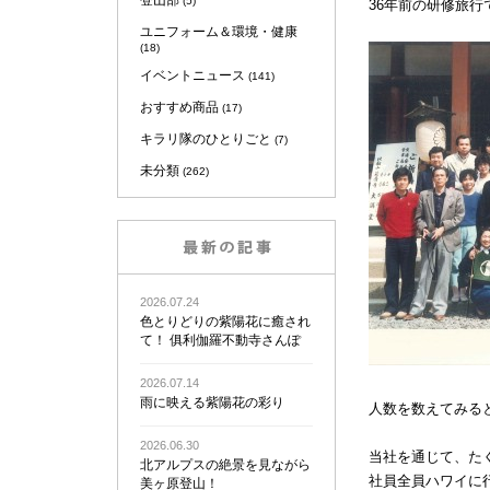
登山部
(5)
36年前の研修旅
ユニフォーム＆環境・健康
(18)
イベントニュース
(141)
おすすめ商品
(17)
キラリ隊のひとりごと
(7)
未分類
(262)
2026.07.24
色とりどりの紫陽花に癒され
て！ 俱利伽羅不動寺さんぽ
2026.07.14
雨に映える紫陽花の彩り
人数を数えてみる
2026.06.30
当社を通じて、た
北アルプスの絶景を見ながら
社員全員ハワイに
美ヶ原登山！