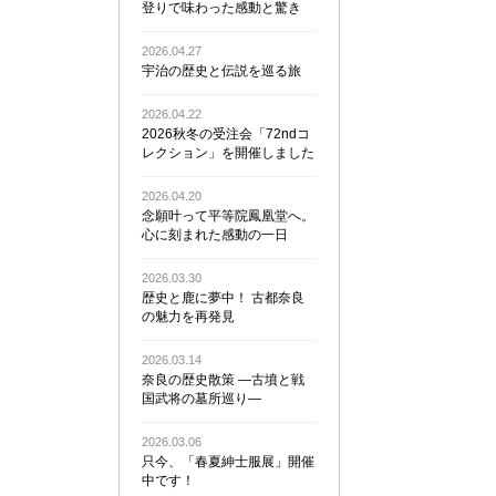
登りで味わった感動と驚き
2026.04.27
宇治の歴史と伝説を巡る旅
2026.04.22
2026秋冬の受注会「72ndコ
レクション」を開催しました
2026.04.20
念願叶って平等院鳳凰堂へ。
心に刻まれた感動の一日
2026.03.30
歴史と鹿に夢中！ 古都奈良
の魅力を再発見
2026.03.14
奈良の歴史散策 ―古墳と戦
国武将の墓所巡り―
2026.03.06
只今、「春夏紳士服展」開催
中です！