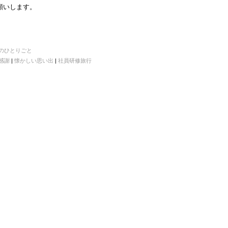
願いします。
のひとりごと
感謝
|
懐かしい思い出
|
社員研修旅行