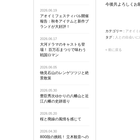
今後共よろしくお
2026.06.19
アオイミフェスティバル開催
報告：秋冬アイテムと新作ブ
ランドが大好評！
カテゴリー :
アオイミ
タグ :
人との出会いに
2026.06.17
大河ドラマのキャストも登
場！ 百万石まつりで味わう
< 前に戻る
戦国ロマン
2026.06.05
物見石山のレンゲツツジと絶
景散策
2026.05.30
豊臣秀次ゆかりの八幡山と近
江八幡の史跡巡り
2026.05.20
桜と廃線の風情を感じて
2026.04.30
800段の挑戦！ 立木観音への