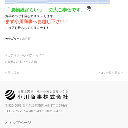
「 夏物総ざらい 」 の大ご奉仕です。
お早めのご来店をオススメ します。
まず小川商事へお越し下さい！
ご来店お待ちしておりまーす！
カテゴリー :
未分類
> カテゴリー&月別アーカイブ
> 最新の記事15件を表示
< 前に戻る
ブログ一覧を見る >
〒920-0061 石川県金沢市問屋町1丁目59番地
TEL : 076-237-4646
/ FAX : 076-237-4785
トップページ