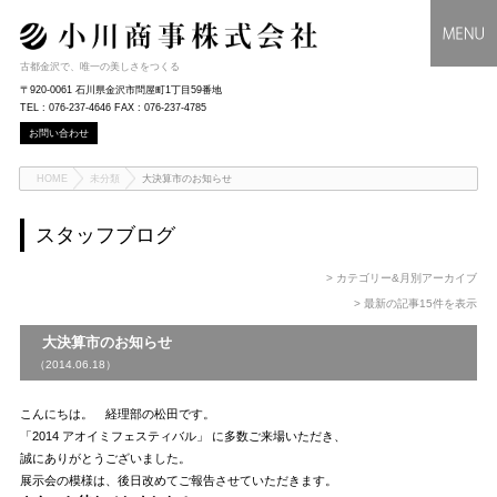
古都金沢で、唯一の美しさをつくる
〒920-0061 石川県金沢市問屋町1丁目59番地
TEL : 076-237-4646 FAX : 076-237-4785
お問い合わせ
HOME
未分類
大決算市のお知らせ
スタッフブログ
> カテゴリー&月別アーカイブ
> 最新の記事15件を表示
大決算市のお知らせ
（2014.06.18）
こんにちは。 経理部の松田です。
「2014 アオイミフェスティバル」 に多数ご来場いただき、
誠にありがとうございました。
展示会の模様は、後日改めてご報告させていただきます。