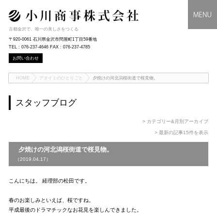
古都金沢で、唯一の美しさをつくる
〒920-0061 石川県金沢市問屋町1丁目59番地
TEL : 076-237-4646 FAX : 076-237-4785
お問い合わせ
HOME
アオイミのひとりごと
夕焼けの河北潟桜街道で桜見物。
スタッフブログ
> カテゴリー&月別アーカイブ
> 最新の記事15件を表示
夕焼けの河北潟桜街道で桜見物。
（2019.04.17）
こんにちは。 経理部の松田です。
春のお楽しみといえば、桜ですね。
平成最後のドラマチックなお花見を楽しんできました。