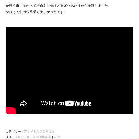
かほく市に向かって街道を半分ほど過ぎたあたりから撮影しました。
夕焼けの中の桜風景も美しかったです。
カテゴリー :
アオイミのひとりごと
タグ :
夕焼け
|
桜
|
河北潟桜街道
|
花見