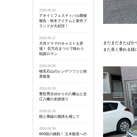
2026.06.19
アオイミフェスティバル開催
報告：秋冬アイテムと新作ブ
ランドが大好評！
2026.06.17
まだまだきたばか
大河ドラマのキャストも登
場！ 百万石まつりで味わう
また長く乗れる様
戦国ロマン
2026.06.05
物見石山のレンゲツツジと絶
景散策
2026.05.30
豊臣秀次ゆかりの八幡山と近
江八幡の史跡巡り
2026.05.20
桜と廃線の風情を感じて
2026.04.30
800段の挑戦！ 立木観音への