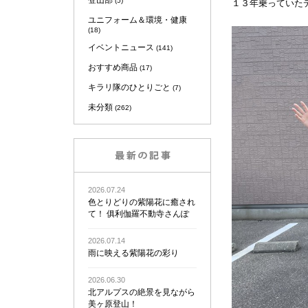
登山部
(5)
１３年乗っていた
ユニフォーム＆環境・健康
(18)
イベントニュース
(141)
おすすめ商品
(17)
キラリ隊のひとりごと
(7)
未分類
(262)
2026.07.24
色とりどりの紫陽花に癒され
て！ 俱利伽羅不動寺さんぽ
2026.07.14
雨に映える紫陽花の彩り
2026.06.30
北アルプスの絶景を見ながら
美ヶ原登山！