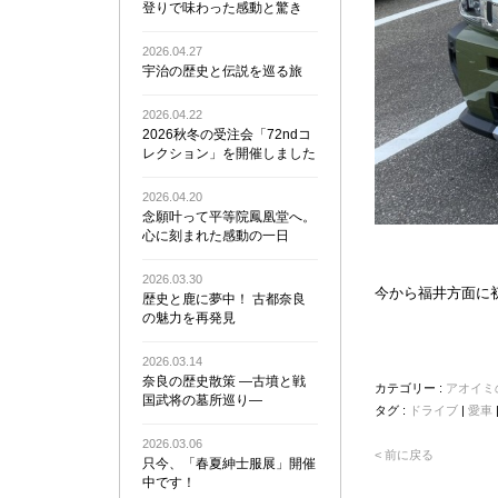
登りで味わった感動と驚き
2026.04.27
宇治の歴史と伝説を巡る旅
2026.04.22
2026秋冬の受注会「72ndコ
レクション」を開催しました
2026.04.20
念願叶って平等院鳳凰堂へ。
心に刻まれた感動の一日
2026.03.30
今から福井方面に
歴史と鹿に夢中！ 古都奈良
の魅力を再発見
2026.03.14
奈良の歴史散策 ―古墳と戦
カテゴリー :
アオイミ
国武将の墓所巡り―
タグ :
ドライブ
|
愛車
2026.03.06
< 前に戻る
只今、「春夏紳士服展」開催
中です！