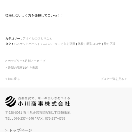
後悔しないよう力を発揮してこいっ！！
カテゴリー :
アオイミのひとりごと
タグ :
バスケットボール
|
ミニバス
|
今こそ力を発揮
|
休校
|
新型コロナ
|
母も応援
> カテゴリー&月別アーカイブ
> 最新の記事15件を表示
< 前に戻る
ブログ一覧を見る >
〒920-0061 石川県金沢市問屋町1丁目59番地
TEL : 076-237-4646
/ FAX : 076-237-4785
トップページ