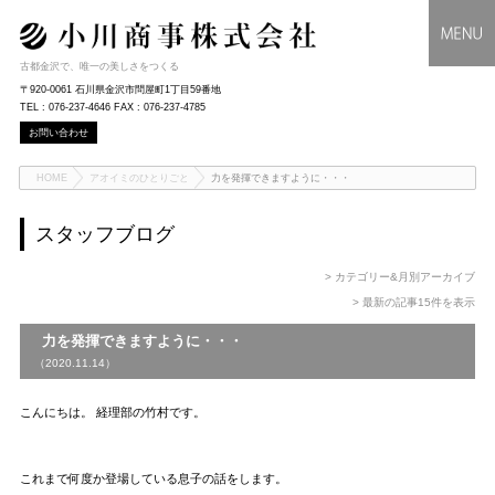
古都金沢で、唯一の美しさをつくる
〒920-0061 石川県金沢市問屋町1丁目59番地
TEL : 076-237-4646 FAX : 076-237-4785
お問い合わせ
HOME
アオイミのひとりごと
力を発揮できますように・・・
スタッフブログ
> カテゴリー&月別アーカイブ
> 最新の記事15件を表示
力を発揮できますように・・・
（2020.11.14）
こんにちは。 経理部の竹村です。
これまで何度か登場している息子の話をします。