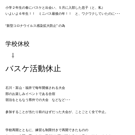
小学２年生の春にバスケと出会い、５月に入部した息子（と、私）
いよいよ６年生！！ ミニバス最後の年！！ と、ワクワクしていたのに･･･
“新型コロナウイルス感染拡大防止” の為
学校休校
⇩
バスケ活動休止
石川・富山・福井で毎年開催される大会
部のお楽しみイベントである合宿
宿泊をともなう県外での大会 などなど･･･
参加することが当たり前のはずだった大会が、ことごとく全て中止。
学校再開とともに、練習も制限付きで再開できたものの