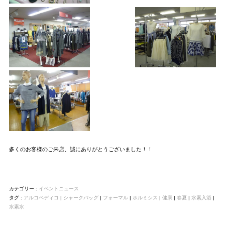
多くのお客様のご来店、誠にありがとうございました！！
カテゴリー :
イベントニュース
タグ :
アルコペディコ
|
シャークバッグ
|
フォーマル
|
ホルミシス
|
健康
|
春夏
|
水素入浴
|
水素水