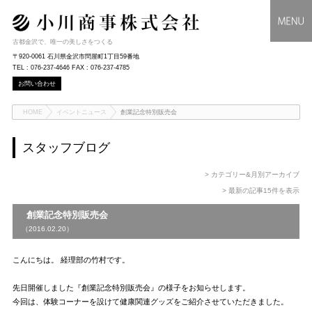
古都金沢で、唯一の美しさをつくる
〒920-0061 石川県金沢市問屋町1丁目59番地
TEL : 076-237-4646 FAX : 076-237-4785
お問い合わせ
HOME
イベントニュース
創業記念特別販売会
スタッフブログ
> カテゴリー&月別アーカイブ
> 最新の記事15件を表示
創業記念特別販売会
（2016.02.20）
こんにちは。 経理部の竹村です。
先日開催しました『創業記念特別販売会』の様子をお知らせします。
今回は、体験コーナーを設けて健康関連グッズをご紹介させていただきました。