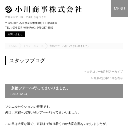
古都金沢で、唯一の美しさをつくる
〒920-0061 石川県金沢市問屋町1丁目59番地
TEL : 076-237-4646 FAX : 076-237-4785
お問い合わせ
HOME
イベントニュース
京都ツアーへ行ってまいりました。
スタッフブログ
> カテゴリー&月別アーカイブ
> 最新の記事15件を表示
京都ツアーへ行ってまいりました。
（2015.12.24）
ソシエルセクションの斉藤です。
先日、京都へお買い物ツアーへ行ってまいりました。
この日は大変な嵐で、京都まで辿り着くのか大変心配をいたしましたが、