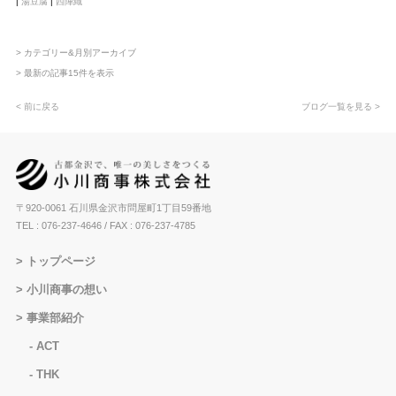
|
湯豆腐
|
西陣織
> カテゴリー&月別アーカイブ
> 最新の記事15件を表示
< 前に戻る
ブログ一覧を見る >
〒920-0061 石川県金沢市問屋町1丁目59番地
TEL : 076-237-4646
/ FAX : 076-237-4785
トップページ
小川商事の想い
事業部紹介
ACT
THK