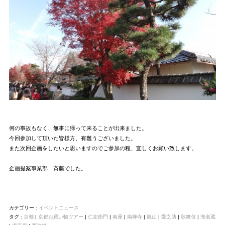
何の事故もなく、無事に帰って来ることが出来ました。
今回参加して頂いた皆様方、有難うございました。
また次回企画をしたいと思いますのでご参加の程、宜しくお願い致します。
企画提案事業部 斉藤でした。
カテゴリー :
イベントニュース
タグ :
京都
|
京都お買い物ツアー
|
仁左衛門
|
南座
|
南禅寺
|
嵐山
|
愛之助
|
歌舞伎
|
海老蔵