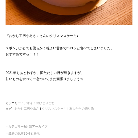
『おかし工房やゐさ』
さんのクリスマスケーキ♪
スポンジがとても柔らかく程よい甘さでペロッと食べてしまいました。
おすすめですっ！！！
2021年もあとわずか、慌ただしい日が続きますが、
甘いものを食べて一息ついてまた頑張りましょう☆
カテゴリー :
アオイミのひとりごと
タグ :
おかし工房やゐさ
|
クリスマスケーキ
|
友人からの贈り物
> カテゴリー&月別アーカイブ
> 最新の記事15件を表示