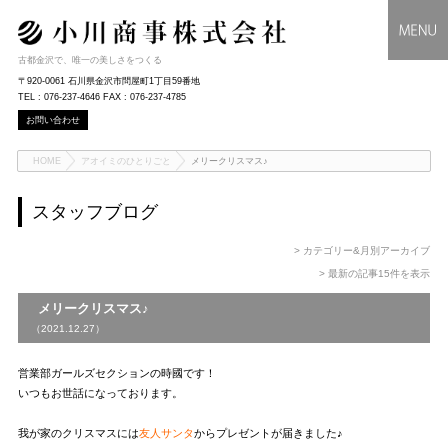
古都金沢で、唯一の美しさをつくる
〒920-0061 石川県金沢市問屋町1丁目59番地
TEL : 076-237-4646 FAX : 076-237-4785
お問い合わせ
HOME
アオイミのひとりごと
メリークリスマス♪
スタッフブログ
> カテゴリー&月別アーカイブ
> 最新の記事15件を表示
メリークリスマス♪
（2021.12.27）
営業部ガールズセクションの時國です！
いつもお世話になっております。
我が家のクリスマスには
友人サンタ
からプレゼントが届きました♪