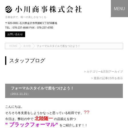
古都金沢で、唯一の美しさをつくる
〒920-0061 石川県金沢市問屋町1丁目59番地
TEL : 076-237-4646 FAX : 076-237-4785
お問い合わせ
HOME
未分類
フォーマルスタイルで差をつけよう！
スタッフブログ
> カテゴリー&月別アーカイブ
> 最新の記事15件を表示
フォーマルスタイルで差をつけよう！
（2011.11.21）
こんにちは。
??
そろそろ冬支度をしようかなっと思っている松田です。
北陸随一
今日は、弊社の中で
の品揃えを持つ
” ブラックフォーマル”
をご紹介します！！