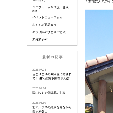
登山部
(5)
＊女性に人気のイ
ユニフォーム＆環境・健康
(18)
イベントニュース
(141)
おすすめ商品
(17)
キラリ隊のひとりごと
(7)
未分類
(262)
2026.07.24
色とりどりの紫陽花に癒され
て！ 俱利伽羅不動寺さんぽ
2026.07.14
雨に映える紫陽花の彩り
2026.06.30
北アルプスの絶景を見ながら
美ヶ原登山！