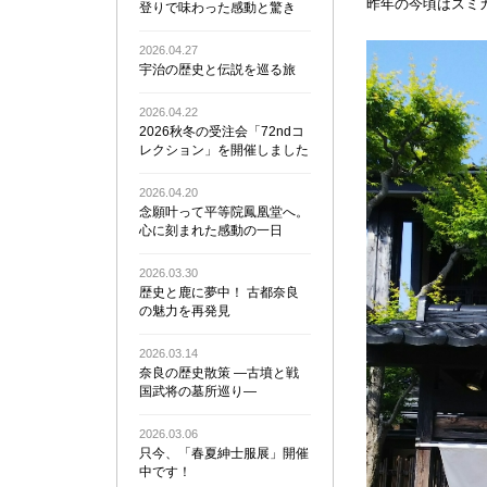
昨年の今頃はスミ
登りで味わった感動と驚き
2026.04.27
宇治の歴史と伝説を巡る旅
2026.04.22
2026秋冬の受注会「72ndコ
レクション」を開催しました
2026.04.20
念願叶って平等院鳳凰堂へ。
心に刻まれた感動の一日
2026.03.30
歴史と鹿に夢中！ 古都奈良
の魅力を再発見
2026.03.14
奈良の歴史散策 ―古墳と戦
国武将の墓所巡り―
2026.03.06
只今、「春夏紳士服展」開催
中です！