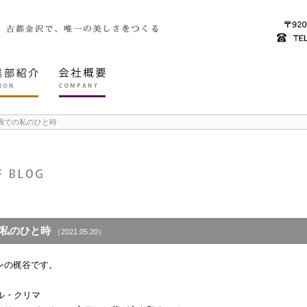
禍での私のひと時
私のひと時
（2021.05.20）
ンの梶谷です。
・ル・クリマ