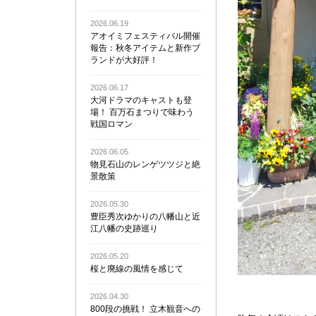
2026.06.19
アオイミフェスティバル開催
報告：秋冬アイテムと新作ブ
ランドが大好評！
2026.06.17
大河ドラマのキャストも登
場！ 百万石まつりで味わう
戦国ロマン
2026.06.05
物見石山のレンゲツツジと絶
景散策
2026.05.30
豊臣秀次ゆかりの八幡山と近
江八幡の史跡巡り
2026.05.20
桜と廃線の風情を感じて
2026.04.30
800段の挑戦！ 立木観音への